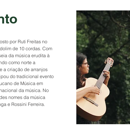
nto
to por Ruti Freitas no 
ndolim de 10 cordas. Com 
seia da música erudita à 
ndo como norte a 
e a criação de arranjos 
ipou do tradicional evento 
bucano de Música em 
nacional da música. No 
ndes nomes da música 
nga e Rossini Ferreira.