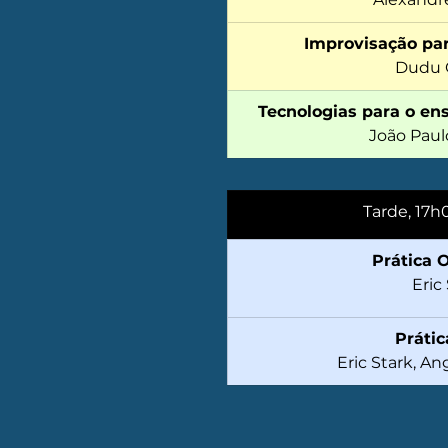
Improvisação par
Dudu O
Tecnologias para o en
João Paul
Tarde, 17h
Prática 
Eric
Prátic
Eric Stark, A