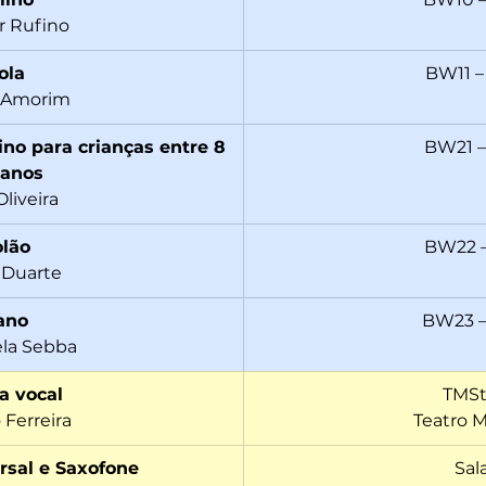
r Rufino
ola
BW11 –
a Amorim
ino para crianças entre 8 
BW21 –
 anos
Oliveira
olão
BW22 
 Duarte
ano
BW23 –
la Sebba
a vocal
TMSt
 Ferreira
Teatro M
rsal e Saxofone
Sal