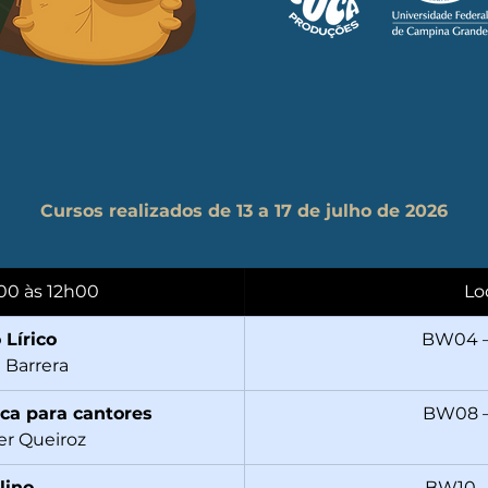
Cursos realizados de 13 a 17 de julho de 2026
00 às 12h00
Lo
 Lírico
BW04 –
 Barrera
ca para cantores
BW08 –
er Queiroz
lino
BW10 –