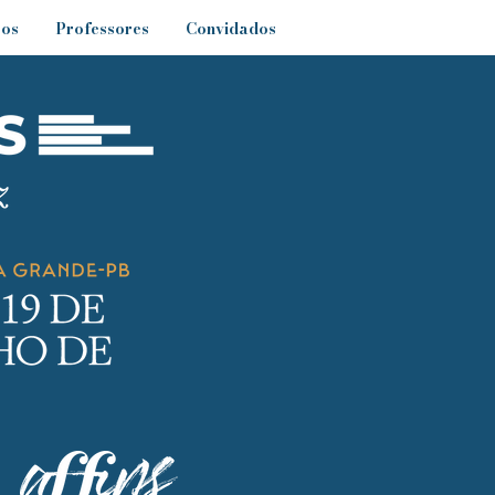
sos
Professores
Convidados