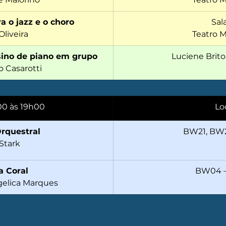
a o jazz e o choro
Sal
liveira
Teatro M
sino de piano em grupo
Luciene Brito
o Casarotti
00 às 19h00
Lo
Orquestral
BW21, BW2
 Stark
a Coral
BW04 –
ngelica Marques