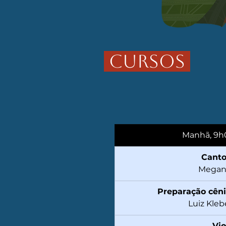
cursos
Manhã, 9h
Canto
 Megan
Preparação cêni
Luiz Kleb
Vio