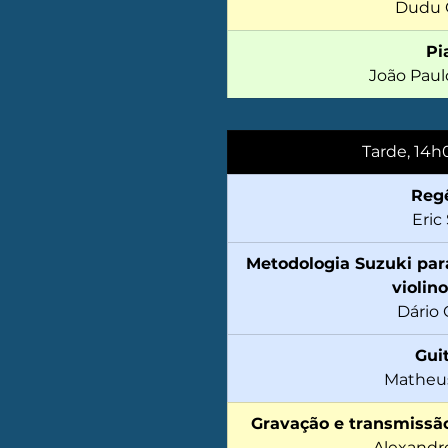
Dudu O
Pi
João Paul
Tarde, 14h
Reg
Eric
Metodologia Suzuki para
violino
Dário 
Gui
Matheu
Gravação e transmissã
Alexandr