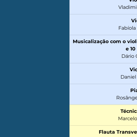
Vladimi
Vi
Fabíol
Musicalização com o viol
e 10
Dário 
Vi
Daniel
Pi
Rosânge
Técnic
Marcelo
Flauta Transve