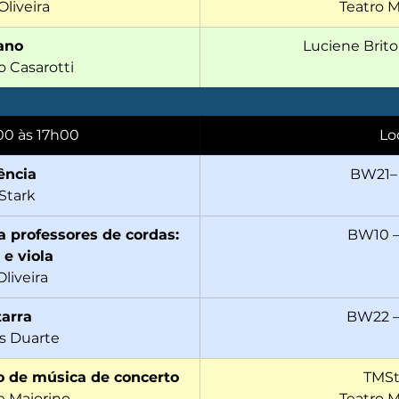
liveira
Teatro M
ano
Luciene Brito
o Casarotti
00 às 17h00
Lo
ência
BW21–
 Stark
 professores de cordas: 
BW10 –
 e viola
Oliveira
tarra
BW22 –
s Duarte
o de música de concerto
TMSt
e Maiorino
Teatro M