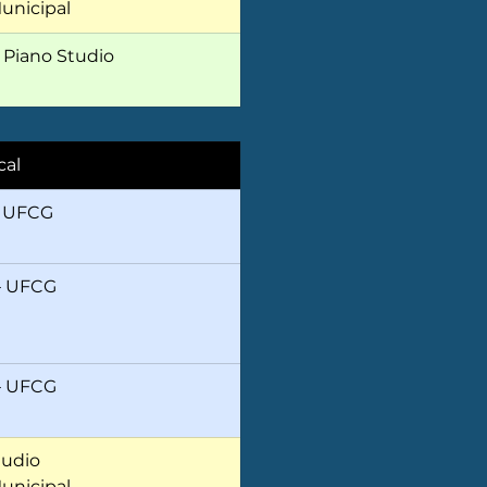
unicipal
 Piano Studio
cal
 UFCG 
 UFCG 
 UFCG 
udio
unicipal