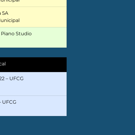
a 5A
unicipal
 Piano Studio
cal
2 – UFCG 
 UFCG 