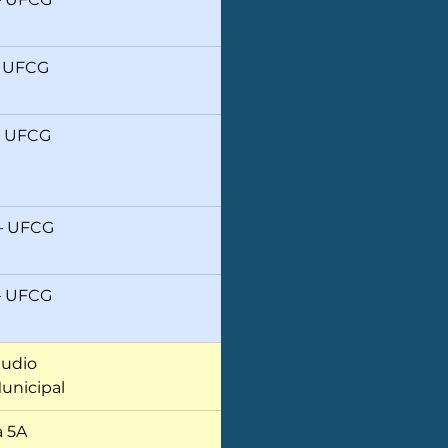
 UFCG 
 UFCG 
– UFCG
 UFCG 
udio
unicipal
a 5A