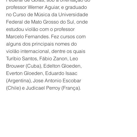
professor Werner Aguiar, e graduado 
no Curso de Música da Universidade 
Federal de Mato Grosso do Sul, onde 
estudou violão com o professor 
Marcelo Fernandes. Fez cursos com 
alguns dos principais nomes do 
violão internacional, dentre os quais 
Turíbio Santos, Fábio Zanon, Leo 
Brouwer (Cuba), Edelton Gloeden, 
Everton Gloeden, Eduardo Isaac 
(Argentina), Jose Antonio Escobar 
(Chile) e Judicael Perroy (França). 
Apresenta-se regularmente como 
solista ou como integrante do quarteto 
Toccata. Atualmente, é professor 
assistente no Curso de Música da 
UFMS, onde também atua como 
coordenador pedagógico da 