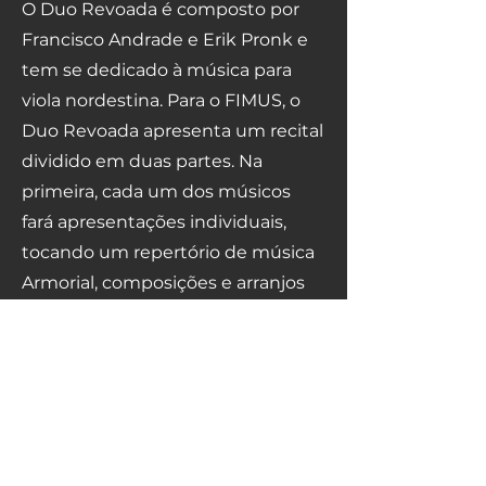
O Duo Revoada é composto por
Francisco Andrade e Erik Pronk e
tem se dedicado à música para
viola nordestina. Para o FIMUS, o
Duo Revoada apresenta um recital
dividido em duas partes. Na
primeira, cada um dos músicos
fará apresentações individuais,
tocando um repertório de música
Armorial, composições e arranjos
de Francisco Andrade e recriações
para live looping de Erik Pronk,
que além da viola de dez cordas,
também tocará a viola de cocho.
Ao final, os músicos unirão as suas
violas para apresentar o trabalho