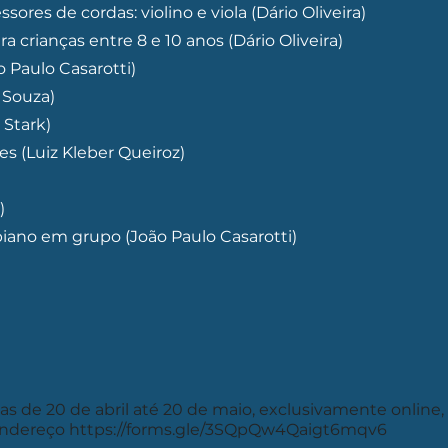
ores de cordas: violino e viola (Dário Oliveira)
a crianças entre 8 e 10 anos (Dário Oliveira)
 Paulo Casarotti)
 Souza)
 Stark)
s (Luiz Kleber Queiroz)
)
piano em grupo (João Paulo Casarotti)
tas de 20 de abril até 20 de maio, exclusivamente online,
 endereço
https://forms.gle/3SQpQw4Qaigt6mqv6