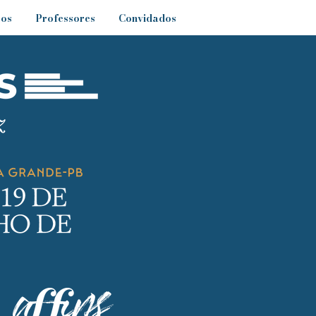
sos
Professores
Convidados