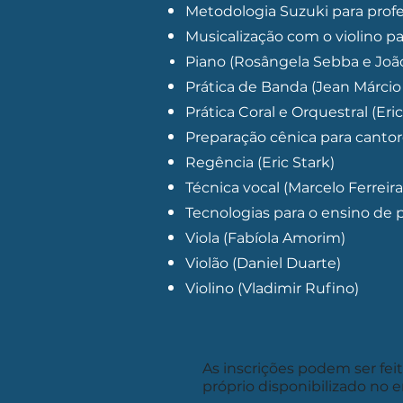
Metodologia Suzuki para profess
Musicalização com o violino par
⁠Piano (Rosângela Sebba e João
Prática de Banda (Jean Márcio
Prática Coral e Orquestral (Eric
Preparação cênica para cantore
Regência (Eric Stark)
​Técnica vocal (Marcelo Ferreira
Tecnologias para o ensino de 
Viola (Fabíola Amorim)
Violão (Daniel Duarte)
Violino (Vladimir Rufino)​
As inscrições podem ser fei
próprio disponibilizado no