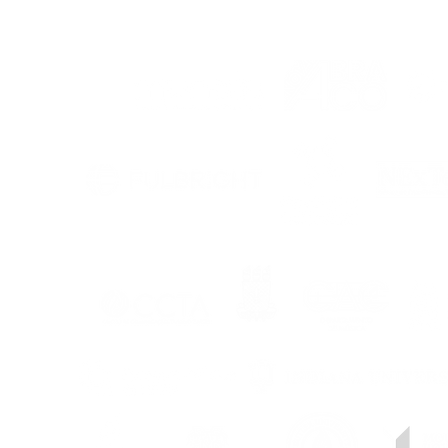
APOIO
UFPB