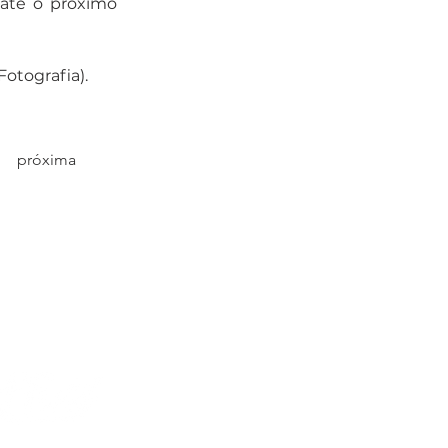
 até o próximo 
otografia).
próxima