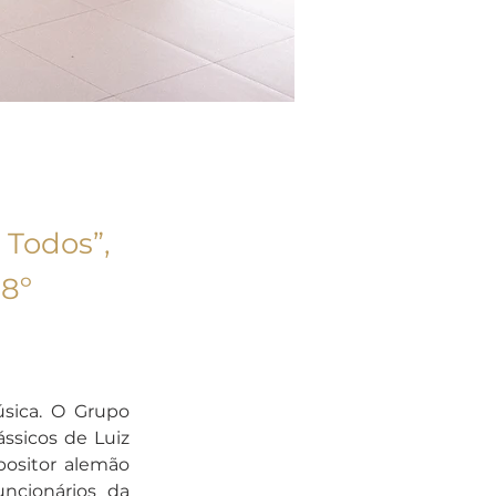
 Todos”,
 8º
sica. O Grupo 
sicos de Luiz 
sitor alemão 
cionários da 