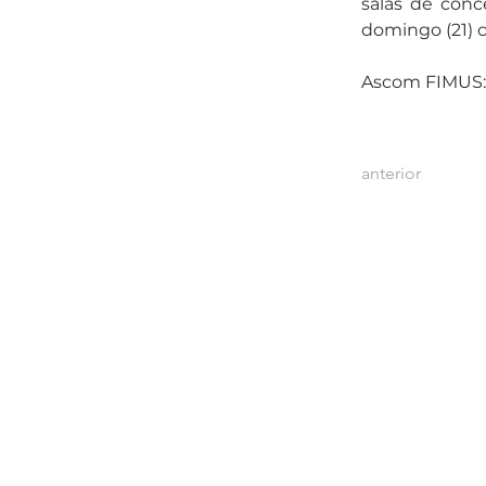
salas de conc
domingo (21) c
Ascom FIMUS: 
anterior