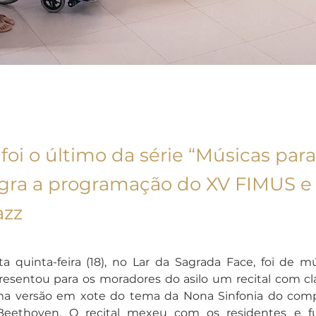
 foi o último da série “Músicas para
gra a programação do XV FIMUS e
azz
 quinta-feira (18), no Lar da Sagrada Face, foi de mú
esentou para os moradores do asilo um recital com clás
a versão em xote do tema da Nona Sinfonia do compo
eethoven. O recital mexeu com os residentes e fun