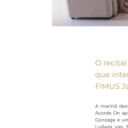
Ascom FIMUS
18 de jul. de
2024
O recital
que inte
FIMUS J
A manhã desta
Acorde On apr
Gonzaga e um
Ludwig van B