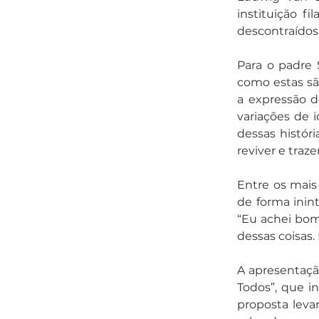
instituição f
descontraídos
Para o padre S
como estas sã
a expressão d
variações de i
dessas histór
reviver e traz
Entre os mais
de forma inint
“Eu achei bom 
dessas coisas.
A apresentaçã
Todos”, que i
proposta leva