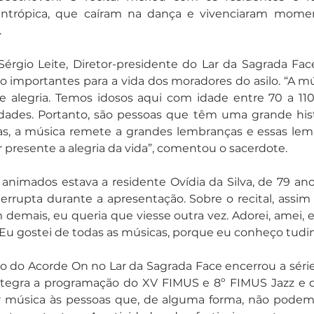
ilantrópica, que caíram na dança e vivenciaram momen
.
érgio Leite, Diretor-presidente do Lar da Sagrada Face
o importantes para a vida dos moradores do asilo. “A m
e alegria. Temos idosos aqui com idade entre 70 a 110 
dades. Portanto, são pessoas que têm uma grande histór
ias, a música remete a grandes lembranças e essas lem
er presente a alegria da vida”, comentou o sacerdote.
 animados estava a residente Ovídia da Silva, de 79 an
errupta durante a apresentação. Sobre o recital, assim
demais, eu queria que viesse outra vez. Adorei, amei, 
 Eu gostei de todas as músicas, porque eu conheço tudi
o do Acorde On no Lar da Sagrada Face encerrou a série
ntegra a programação do XV FIMUS e 8º FIMUS Jazz e
r música às pessoas que, de alguma forma, não podem 