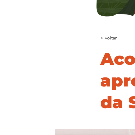
< voltar
Aco
apr
da 