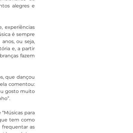
tos alegres e 
, experiências 
úsica é sempre 
anos, ou seja, 
ia e, a partir 
branças fazem 
os, que dançou 
 ela comentou: 
eu gosto muito 
nho”.
 “Músicas para 
 que tem como 
frequentar as 