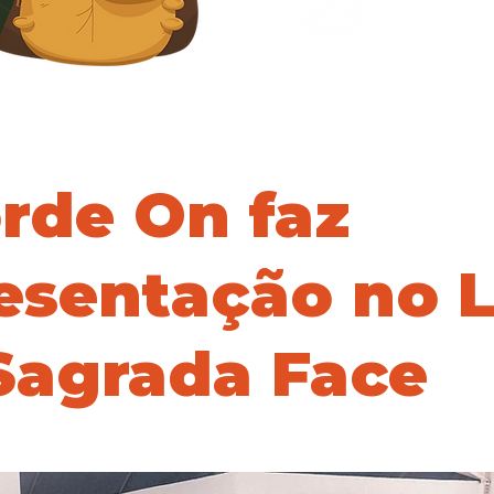
rde On faz
esentação no L
Sagrada Face