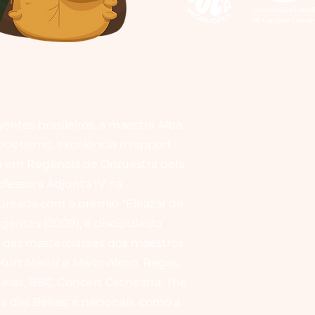
ntes brasileiros, a maestra Alba
cletismo, excelência e rapport
a em Regência de Orquestra pela
ofessora Adjunta IV na
aureada com o prêmio “Eleazar de
egentes (2009), é discípula do
u das masterclasses dos maestros
 Kurt Masur e Marin Alsop. Regeu
 elas, BBC Concert Orchestra, The
a das Beiras; e nacionais, como a