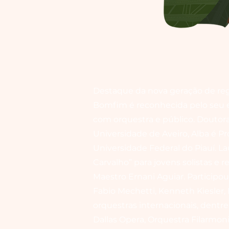
Destaque da nova geração de rege
Bomfim é reconhecida pelo seu e
com orquestra e público. Doutor
Universidade de Aveiro, Alba é Pr
Universidade Federal do Piauí. L
Carvalho” para jovens solistas e r
Maestro Ernani Aguiar. Participo
Fabio Mechetti, Kenneth Kiesler,
orquestras internacionais, dentre
Dallas Opera, Orquestra Filarmoni