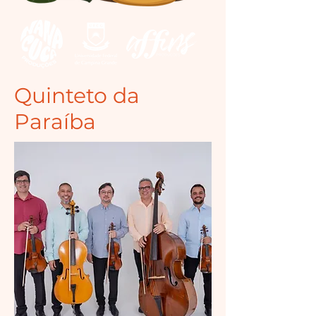
Quinteto da
Paraíba