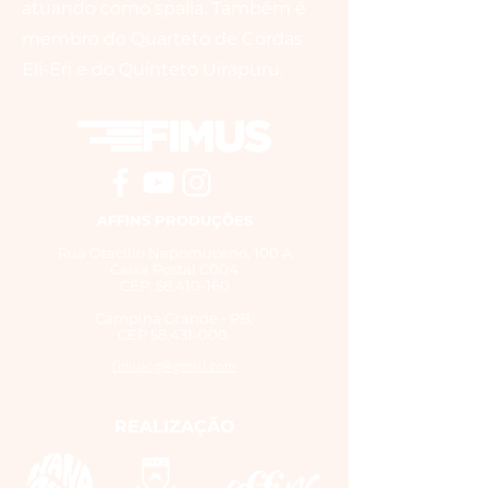
atuando como spalla. Também é
membro do Quarteto de Cordas
Eli-Eri e do Quinteto Uirapuru.
AFFINS PRODUÇÕES
Rua Otacilio Nepomuceno, 100 A
Caixa Postal C004
CEP: 58.410-160
Campina Grande - PB.
CEP
58.431-000
.
fimuscg@gmail.com
REALIZAÇÃO