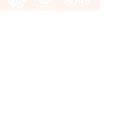
APOIO
UFPB