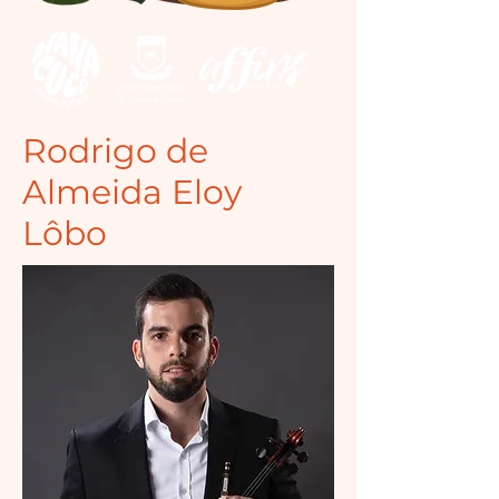
Rodrigo de
Almeida Eloy
Lôbo