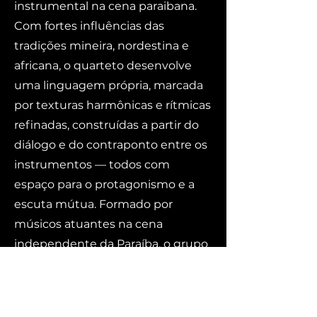
instrumental na cena paraibana.
Com fortes influências das
tradições mineira, nordestina e
africana, o quarteto desenvolve
uma linguagem própria, marcada
por texturas harmônicas e rítmicas
refinadas, construídas a partir do
diálogo e do contraponto entre os
instrumentos — todos com
espaço para o protagonismo e a
escuta mútua. Formado por
músicos atuantes na cena
independente da Paraíba, o grupo
é composto por: Uaná Barreto
(piano e synths), Rudá Barreto
(guitarra e violão), Ilder Santos