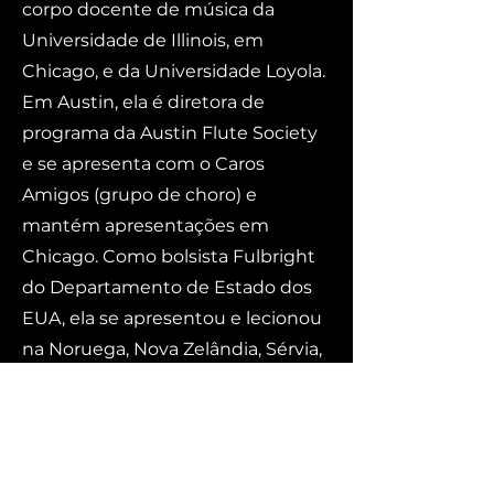
corpo docente de música da
Universidade de Illinois, em
Chicago, e da Universidade Loyola.
Em Austin, ela é diretora de
programa da Austin Flute Society
e se apresenta com o Caros
Amigos (grupo de choro) e
mantém apresentações em
Chicago. Como bolsista Fulbright
do Departamento de Estado dos
EUA, ela se apresentou e lecionou
na Noruega, Nova Zelândia, Sérvia,
Suécia, Colômbia, Equador e Brasil.
Participou de festivais brasileiros,
incluindo Femusica (Campos de
Goytacazes); Domingos Martins; e