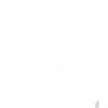
APOIO
UFPB