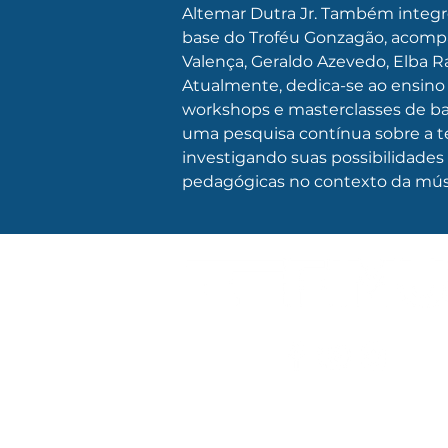
Altemar Dutra Jr. Também integro
base do Troféu Gonzagão, acom
Valença, Geraldo Azevedo, Elba R
Atualmente, dedica-se ao ensino 
workshops e masterclasses de bat
uma pesquisa contínua sobre a té
investigando suas possibilidades 
pedagógicas no contexto da músi
AFFINS PRODUÇÕES