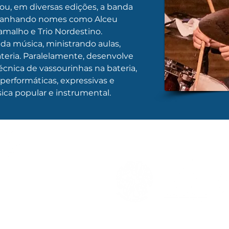
u, em diversas edições, a banda 
panhando nomes como Alceu 
amalho e Trio Nordestino. 
da música, ministrando aulas, 
eria. Paralelamente, desenvolve 
cnica de vassourinhas na bateria, 
performáticas, expressivas e 
ca popular e instrumental.
REALIZAÇÃO
APOIO