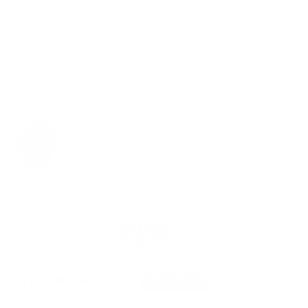
Caixa Postal C004
CEP: 58.410-160
Campina Grande - PB.
CEP
58.431-000
.
fimuscg@gmail.com
REALIZAÇÃO
APOIO