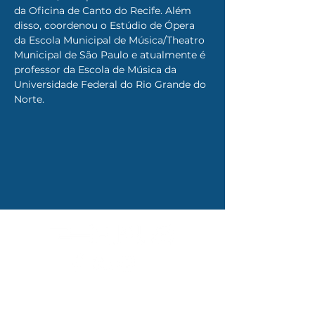
da Oficina de Canto do Recife. Além 
disso, coordenou o Estúdio de Ópera 
da Escola Municipal de Música/Theatro 
Municipal de São Paulo e atualmente é 
professor da Escola de Música da 
Universidade Federal do Rio Grande do 
Norte.
AFFINS PRODUÇÕES
Rua Otacilio Nepomuceno, 100 A