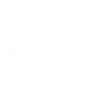
Caixa Postal C004
CEP: 58.410-160
Campina Grande - PB.
CEP
58.431-000
.
fimuscg@gmail.com
REALIZAÇÃO
APOIO