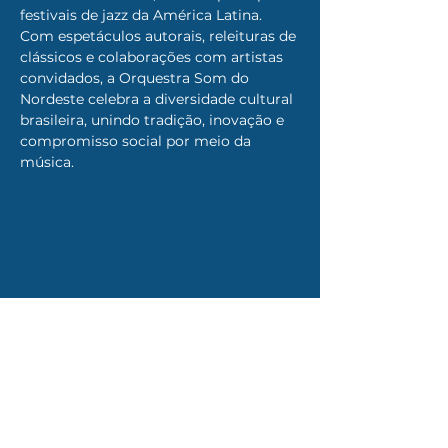
festivais de jazz da América Latina. 
Com espetáculos autorais, releituras de 
clássicos e colaborações com artistas 
convidados, a Orquestra Som do 
Nordeste celebra a diversidade cultural 
brasileira, unindo tradição, inovação e 
compromisso social por meio da 
música.
AFFINS PRODUÇÕES
Rua Otacilio Nepomuceno, 100 A