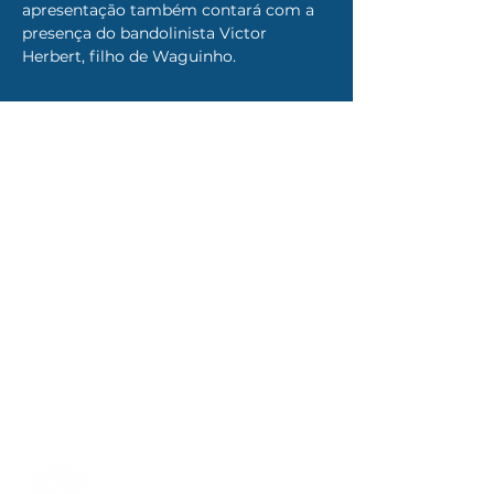
apresentação também contará com a 
presença do bandolinista Victor 
Herbert, filho de Waguinho.
AFFINS PRODUÇÕES
Rua Otacilio Nepomuceno, 100 A
Caixa Postal C004
CEP: 58.410-160
Campina Grande - PB.
CEP
58.431-000
.
fimuscg@gmail.com
REALIZAÇÃO